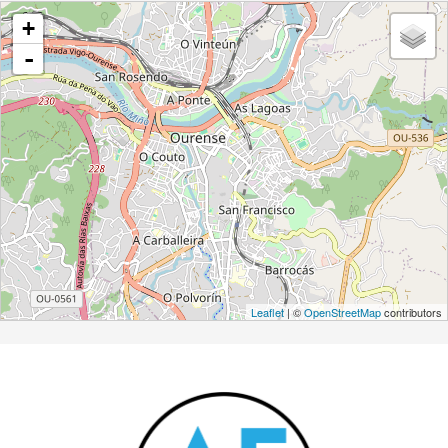
+
-
Leaflet
| ©
OpenStreetMap
contributors